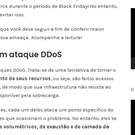
e durante o período de Black Friday! No entanto,
T
vitar isso.
o
c
que você deve seguir a fim de conferir maior
a
essa ameaça. Acompanhe a leitura!
d
o
um ataque DDoS
r
d
aques DDoS. Trata-se de uma tentativa de tornar o
e
to de seus recursos
, ou seja, são feitos acessos
v
, de modo que sua infraestrutura não resista ao
C
í
isponível pela sobrecarga.
d
T
e
ues, cada um deles ataca um ponto específico do
o
o
s que ocasionam o problema. No entanto, eles se
c
s volumétricos, de exaustão e de camada da
a
d