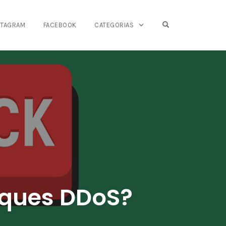
OPEN SEARCH FO
STAGRAM
FACEBOOK
CATEGORIAS
aques DDoS?