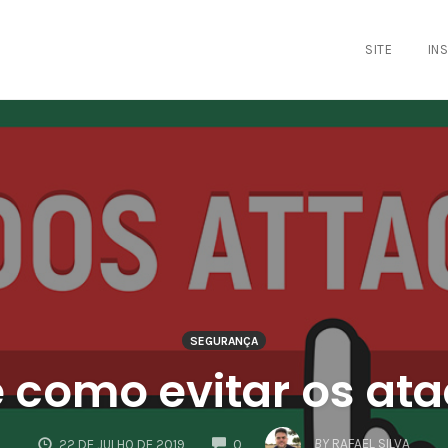
SITE
IN
SEGURANÇA
e como evitar os at
COMMENTS
BY
RAFAEL SILVA
22 DE JULHO DE 2019
0