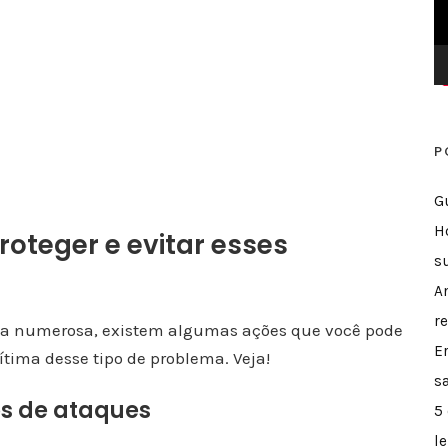
o
r
d
e
v
P
í
d
G
e
H
o
roteger e evitar esses
s
A
re
ja numerosa, existem algumas ações que você pode
E
ítima desse tipo de problema. Veja!
s
os de ataques
5
l